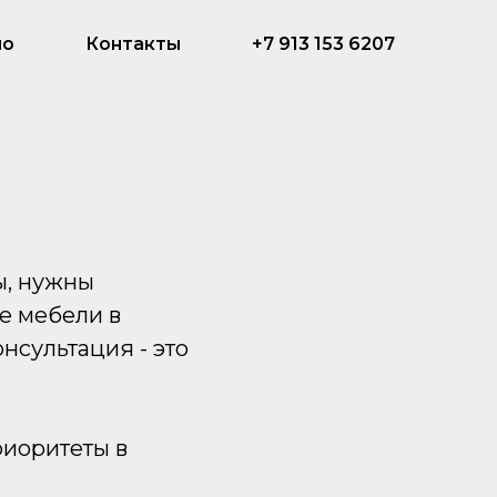
ио
Контакты
+7 913 153 6207
ы, нужны
е мебели в
нсультация - это
риоритеты в