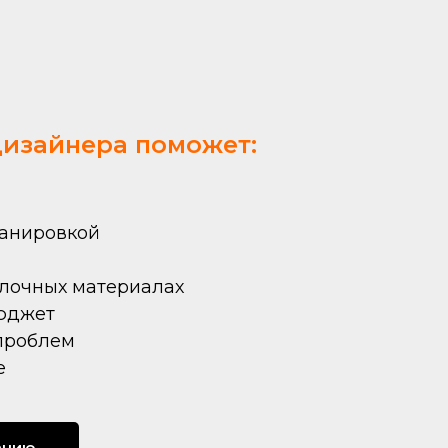
дизайнера поможет:
ланировкой
елочных материалах
юджет
 проблем
е
ацию