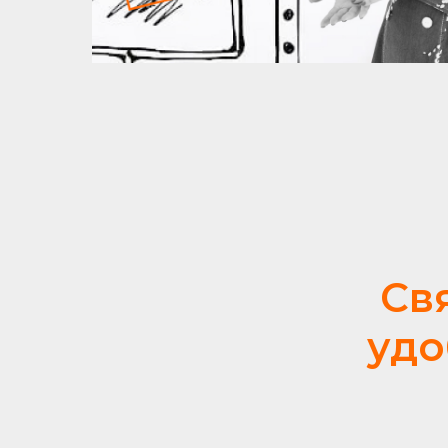
Св
удо